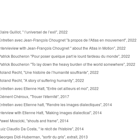
Claire Guillot, " l’universel de l’exil", 2022
Entretien avec Jean-François Chougnet "à propos de l'Atlas en mouvement", 2022
Intervieview with Jean-François Chougnet " about the Atlas in Motion", 2022
Patrick Boucheron "Pour poser quelque part le lourd fardeau du monde", 2022
Patrick Boucheron "To lay down the heavy burden of the world somewhere", 2022
Roland Recht, "Une histoire de l’humanité souffrante", 2022
Roland Recht, "A story of suffering humanity", 2022
Entretien avec Etienne Hatt, "Entre cet ailleurs et moi", 2022
Clément Chéroux, "Trouer l'éternité", 2017
Entretien avec Etienne hatt, "Rendre les images dialectiques", 2014
Interview with Etienne Hatt, "Making images dialectical", 2014
Pawel Moscicki, "shouts and frame", 2014
Luiz Claudio Da Costa, " le récit de l'histoire", 2014
Georges Didi-Huberman, "sortir du gris", extrait, 2013