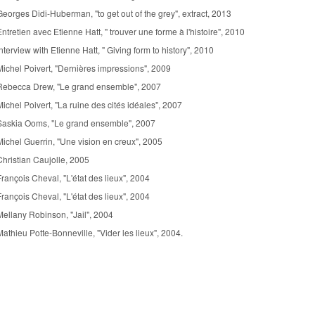
Georges Didi-Huberman, "to get out of the grey", extract, 2013
Entretien avec Etienne Hatt, " trouver une forme à l'histoire", 2010
Interview with Etienne Hatt, " Giving form to history", 2010
Michel Poivert, "Dernières impressions", 2009
Rebecca Drew, "Le grand ensemble", 2007
Michel Poivert, "La ruine des cités idéales", 2007
Saskia Ooms, "Le grand ensemble", 2007
Michel Guerrin, "Une vision en creux", 2005
Christian Caujolle, 2005
François Cheval, "L'état des lieux", 2004
François Cheval, "L'état des lieux", 2004
Mellany Robinson, "Jail", 2004
Mathieu Potte-Bonneville, "Vider les lieux", 2004.